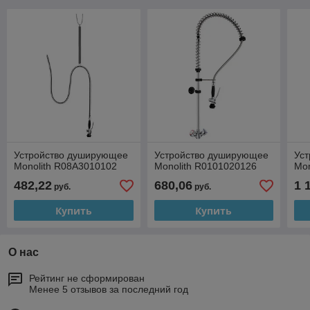
Устройство душирующее
Устройство душирующее
Ус
Monolith R08A3010102
Monolith R0101020126
Mon
482,22
680,06
1 
руб.
руб.
Купить
Купить
О нас
Рейтинг не сформирован
Менее 5 отзывов за последний год