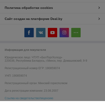
Политика обработки cookies
Сайт создан на платформе Deal.by
Информация для покупателя
Юридическое лицо:
ЧТУП «БелТоргХолод»
220036, Республика Беларусь, г.Минск, пер. Домашевский, 9-9
Регистрационный номер ЕГР: 190859074
УНП: 190859074
Регистрационный орган: Минский горисполком
Дата регистрации компании: 23.08.2007
Ссылка на свидетельство/лицензию