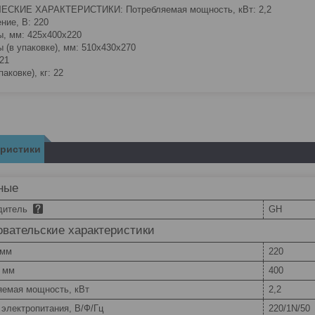
ЕСКИЕ ХАРАКТЕРИСТИКИ: Потребляемая мощность, кВт: 2,2
ние, В: 220
ы, мм: 425х400х220
ы (в упаковке), мм: 510х430х270
 21
паковке), кг: 22
еристики
ные
дитель
GH
вательские характеристики
 мм
220
, мм
400
яемая мощность, кВт
2,2
электропитания, В/Ф/Гц
220/1N/50