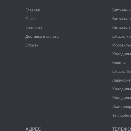
Главная
Витрины 
О нас
Витрины п
Контакты
Витрины 
Доставка и оплата
Шкафы хо
Отзывы
Морозиль
Холодиль
Бонеты
Шкафы-бо
Лари-боне
Холодиль
Холодиль
Льдогене
Теплообме