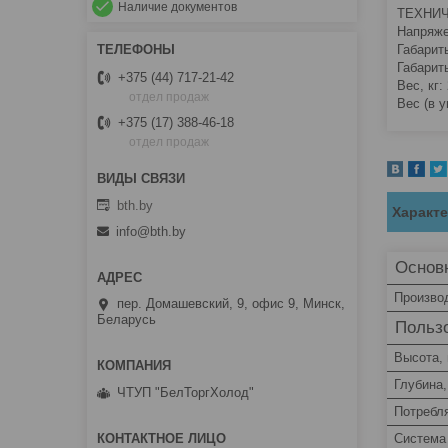
Наличие документов
ТЕХНИЧ
Напряже
Габарит
Габарит
+375 (44) 717-21-42
Вес, кг:
отдел продаж
Вес (в у
+375 (17) 388-46-18
отдел продаж
bth.by
Характ
info@bth.by
Основ
Произво
пер. Домашевский, 9, офис 9, Минск,
Беларусь
Пользо
Высота,
Глубина
ЧТУП "БелТоргХолод"
Потребл
Система 