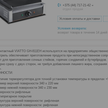
+375 (44) 717-21-42
отдел продаж
Условия оплаты и доставки
возврат товара в течение 14 дне
онтактный VIATTO GH-811EH используется на предприятиях общественно
гриль обеспечивает приготовление продукта при непосредственном соп
т для приготовления сочных стейков, горячих сэндвичей и бутербродов.
рно сразу с двух сторон, не требуя добавления лишнего жира, сохраняя 
ь.
ННОСТИ:
личие терморегулятора для точной установки температуры в пределах +5
змер верхней поверхности 340 х 220 мм
змер нижней поверхности 340 x 230 мм
верхности рифленые
типригарное покрытие
руктура верхней поверхности: рифленая
руктура нижней поверхности: рифленая