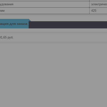
рудования
электриче
 мм
425
ация для заказа
91,65
руб.