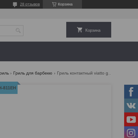
28 отзывов
Корзина
Корзина
риль
Гриль для барбекю
Гриль контактный viatto gh-811eh
H-811EH