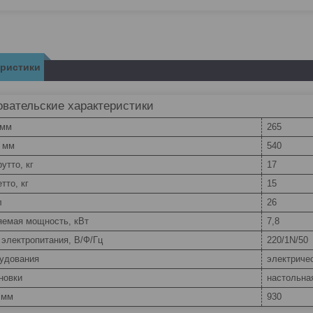
еристики
вательские характеристики
 мм
265
, мм
540
утто, кг
17
тто, кг
15
л
26
яемая мощность, кВт
7,8
электропитания, В/Ф/Гц
220/1N/50
рудования
электриче
новки
настольна
 мм
930