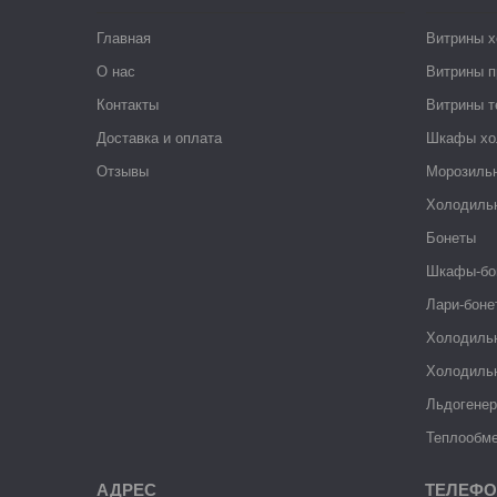
Главная
Витрины 
О нас
Витрины п
Контакты
Витрины 
Доставка и оплата
Шкафы хо
Отзывы
Морозиль
Холодиль
Бонеты
Шкафы-бо
Лари-боне
Холодиль
Холодиль
Льдогене
Теплообме