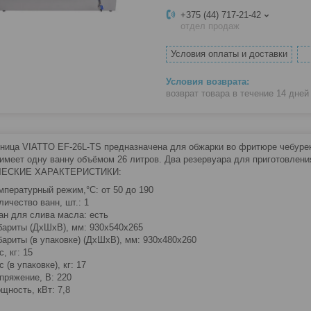
+375 (44) 717-21-42
отдел продаж
Условия оплаты и доставки
возврат товара в течение 14 дне
ница VIATTO EF-26L-TS предназначена для обжарки во фритюре чебурек
имеет одну ванну объёмом 26 литров. Два резервуара для приготовлени
ЕСКИЕ ХАРАКТЕРИСТИКИ:
мпературный режим,°С: от 50 до 190
личество ванн, шт.: 1
ан для слива масла: есть
бариты (ДхШхВ), мм: 930х540х265
бариты (в упаковке) (ДхШхВ), мм: 930х480х260
с, кг: 15
с (в упаковке), кг: 17
пряжение, В: 220
щность, кВт: 7,8