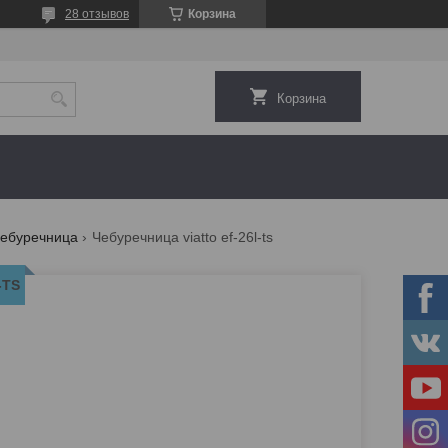
28 отзывов
Корзина
Корзина
ебуречница
Чебуречница viatto ef-26l-ts
-TS