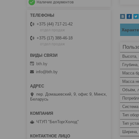
Наличие документов
+375 (44) 717-21-42
Характ
отдел продаж
+375 (17) 388-46-18
отдел продаж
Пользо
Высота,
bth.by
Глубина
info@bth.by
Масса бр
Масса не
Объём, 
пер. Домашевский, 9, офис 9, Минск,
Потребл
Беларусь
Система 
Тип обо
ЧТУП "БелТоргХолод"
Тип уста
Ширина,