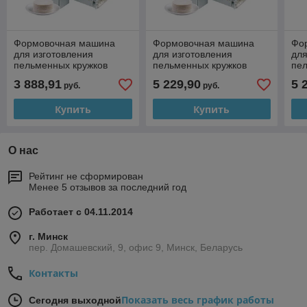
Формовочная машина
Формовочная машина
Фо
для изготовления
для изготовления
для
пельменных кружков
пельменных кружков
пе
Kocateq OMJ round B 70/2
Kocateq OMJ round C
Koc
3 888,91
5 229,90
5 
руб.
руб.
75/1.6
75/
Купить
Купить
О нас
Рейтинг не сформирован
Менее 5 отзывов за последний год
Работает с 04.11.2014
г. Минск
пер. Домашевский, 9, офис 9, Минск, Беларусь
Контакты
Показать весь график работы
Сегодня выходной