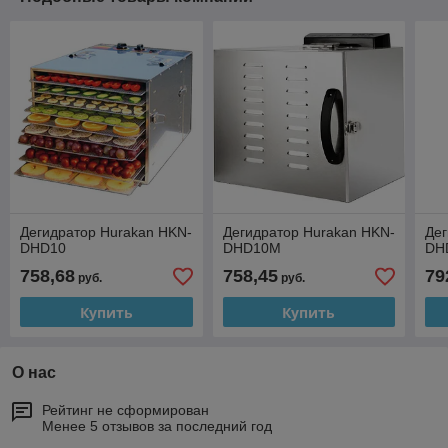
Дегидратор Hurakan HKN-
Дегидратор Hurakan HKN-
Дег
DHD10
DHD10M
DH
758,68
758,45
79
руб.
руб.
Купить
Купить
О нас
Рейтинг не сформирован
Менее 5 отзывов за последний год