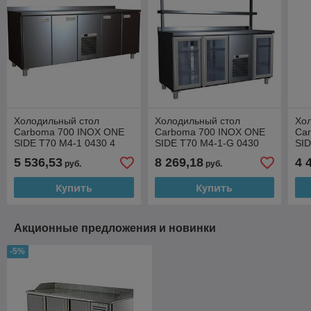
Холодильный стол
Холодильный стол
Хо
Carboma 700 INOX ONE
Carboma 700 INOX ONE
Ca
SIDE T70 M4-1 0430 4
SIDE T70 M4-1-G 0430
SID
двери (4GN/NT Carboma)
(4GNG/NT Carboma)
(2
5 536,53
8 269,18
4 
руб.
руб.
Купить
Купить
Акционные предложения и новинки
-5%