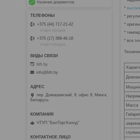
Наличие документов
*
высок
* регул
* ориги
+375 (44) 717-21-42
отдел продаж
* темпе
+375 (17) 388-46-18
* все э
отдел продаж
Техниче
bth.by
Характ
info@bth.by
Диапаз
Мощно
пер. Домашевский, 9, офис 9, Минск,
Напряж
Беларусь
Масса
Габари
ЧТУП "БелТоргХолод"
ширина
глубин