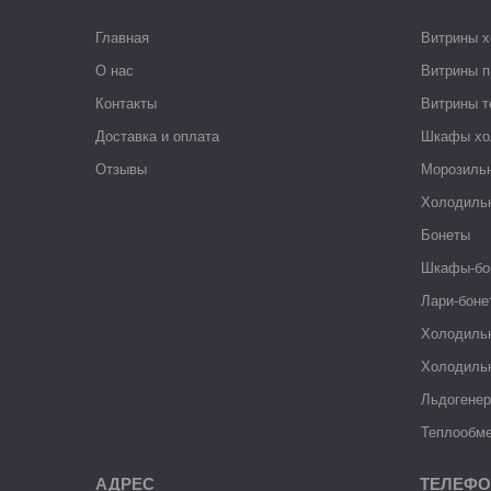
Главная
Витрины 
О нас
Витрины п
Контакты
Витрины 
Доставка и оплата
Шкафы хо
Отзывы
Морозиль
Холодиль
Бонеты
Шкафы-бо
Лари-боне
Холодиль
Холодиль
Льдогене
Теплообме