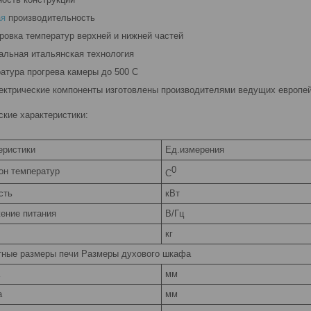
ая
производительность
ировка температур верхней и нижней частей
нальная итальянская технология
ратура прогрева камеры до 500 С
лектрические компоненты изготовлены производителями ведущих европе
ские характеристики:
еристики
Ед.измерения
0
он температур
С
сть
кВт
ение питания
В/Гц
кг
тные размеры печи Размеры духового шкафа
мм
а
мм