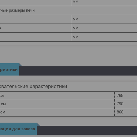
мм
тные размеры печи
мм
а
мм
мм
еристики
вательские характеристики
 см
765
 см
790
 см
860
ация для заказа