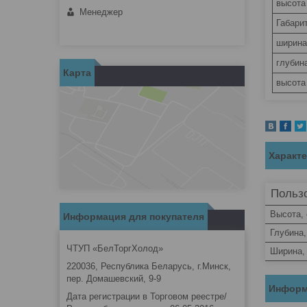
высота
Менеджер
Габари
ширина
глубин
Карта
высота
Характ
Пользо
Высота,
Информация для покупателя
Глубина,
ЧТУП «БелТоргХолод»
Ширина,
220036, Республика Беларусь, г.Минск,
пер. Домашевский, 9-9
Информ
Дата регистрации в Торговом реестре/