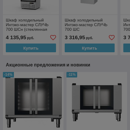
Шкаф холодильный
Шкаф холодильный
Шк
Интэко-мастер СЛУЧЬ
Интэко-мастер СЛУЧЬ
Ин
700 ШСн (стеклянная
700 ШС
70
дверь)
4 135,95
3 316,95
3 
руб.
руб.
Купить
Купить
Акционные предложения и новинки
-14%
-11%