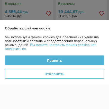
В наличии
В наличии
4 856,44
10 444,67
руб.
руб.
5 456,67 руб.
11 352,90 руб.
Купить
Купить
Обработка файлов cookie
-7%
Мы используем файлы cookies для обеспечения удобства
пользователей портала и предоставления персональных
рекомендаций.
Вы можете настроить файлы cookies или
отключить их.
Принять
Отклонить
Расстоечный шкаф UNOX
XLT133
В наличии
2 618,37
руб.