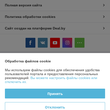
Полная версия сайта
Политика обработки cookies
Сайт создан на платформе Deal.by
Обработка файлов cookie
Информация для покупателя
Юридическое лицо:
ЧТУП «БелТоргХолод»
Мы используем файлы cookies для обеспечения удобства
220036, Республика Беларусь, г.Минск, пер. Домашевский, 9-9
пользователей портала и предоставления персональных
рекомендаций.
Вы можете настроить файлы cookies или
Регистрационный номер ЕГР: 190859074
отключить их.
УНП: 190859074
Принять
Регистрационный орган: Минский горисполком
Дата регистрации компании: 23.08.2007
Отклонить