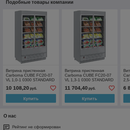
Подобные товары компании
Витрина пристенная
Витрина пристенная
Вит
Carboma CUBE FC20-07
Carboma CUBE FC20-07
Ca
VL 1,0-1 0300 STANDARD
VL 1,3-1 0300 STANDARD
2,5
(фронт X5L распашные
(фронт X5L распашные
10 108,20
11 704,40
6 
руб.
руб.
двери)
двери)
Купить
Купить
О нас
Рейтинг не сформирован