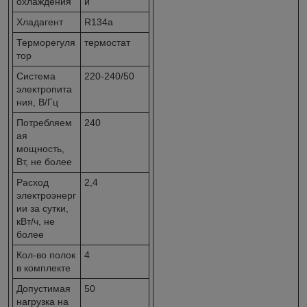
охлаждения
й
Хладагент
R134a
Терморегуля
термостат
тор
Система
220-240/50
электропита
ния, В/Гц
Потребляем
240
ая
мощность,
Вт, не более
Расход
2,4
электроэнерг
ии за сутки,
кВт/ч, не
более
Кол-во полок
4
в комплекте
Допустимая
50
нагрузка на