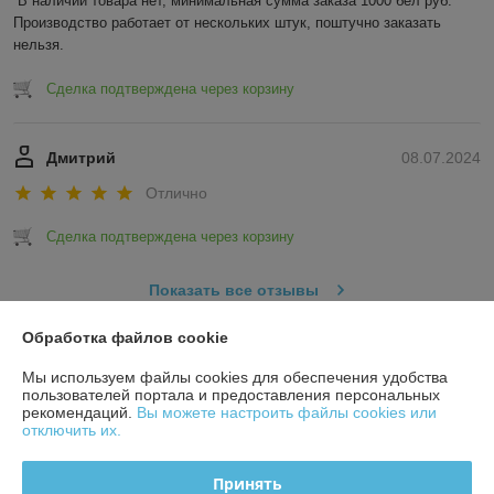
В наличии товара нет, минимальная сумма заказа 1000 бел руб. 
Производство работает от нескольких штук, поштучно заказать 
нельзя.
Сделка подтверждена через корзину
Дмитрий
08.07.2024
Отлично
Сделка подтверждена через корзину
Показать все отзывы
Обработка файлов cookie
О нас
Мы используем файлы cookies для обеспечения удобства
пользователей портала и предоставления персональных
рекомендаций.
Вы можете настроить файлы cookies или
Контакты
отключить их.
Доставка и оплата
Принять