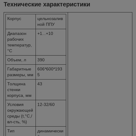
Технические характеристики
Корпус
цельнозалив
ной ППУ
Диапазон
+1...+10
рабочих
температур,
°C
Объем, л
390
Габаритные
606*600*193
размеры, мм
5
Толщина
43
стенки
корпуса, мм
Условия
12-32/60
окружающей
среды (t,°C,/
вл-сть, %)
Тип
динамически