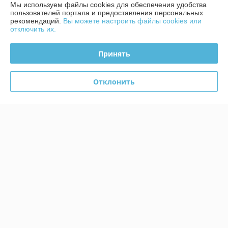
Мы используем файлы cookies для обеспечения удобства
пользователей портала и предоставления персональных
рекомендаций.
Вы можете настроить файлы cookies или
отключить их.
О нас
Принять
Контакты
Доставка и оплата
Отклонить
График работы
Полная версия сайта
Политика обработки cookies
Сайт создан на платформе Deal.by