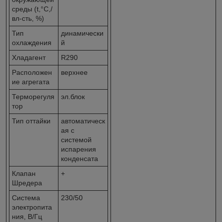
среды (t,°C,/
вл-сть, %)
Тип
динамически
охлаждения
й
Хладагент
R290
Расположен
верхнее
ие агрегата
Терморегуля
эл.блок
тор
Тип оттайки
автоматическ
ая с
системой
испарения
конденсата
Клапан
+
Шредера
Система
230/50
электропита
ния, В/Гц