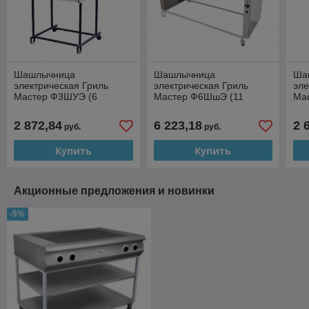
Шашлычница
Шашлычница
Ша
электрическая Гриль
электрическая Гриль
эле
Мастер Ф3ШУЭ (6
Мастер Ф6ШшЭ (11
Ма
шампуров) (арт. 21302)
шампуров) (арт. 21304)
(на
шам
2 872,84
6 223,18
2 
руб.
руб.
Купить
Купить
Акционные предложения и новинки
-5%