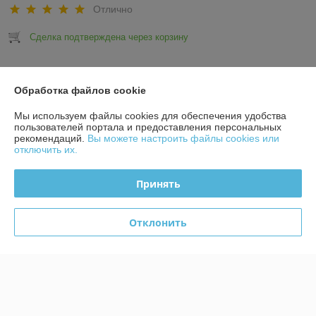
Отлично
Сделка подтверждена через корзину
Показать все отзывы
Обработка файлов cookie
Мы используем файлы cookies для обеспечения удобства
О нас
пользователей портала и предоставления персональных
рекомендаций.
Вы можете настроить файлы cookies или
отключить их.
Контакты
Принять
Доставка и оплата
График работы
Отклонить
Полная версия сайта
Политика обработки cookies