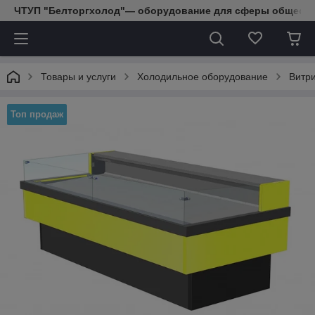
ЧТУП "Белторгхолод"— оборудование для сферы обществе
Товары и услуги
Холодильное оборудование
Витр
Топ продаж