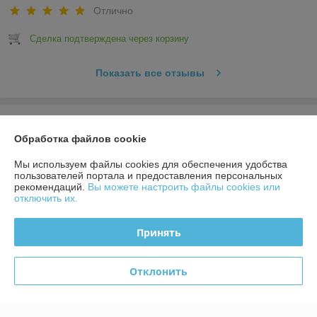
Отлично
Сделка подтверждена через корзину
Показать все отзывы
О нас
Обработка файлов cookie
Контакты
Мы используем файлы cookies для обеспечения удобства
пользователей портала и предоставления персональных
рекомендаций.
Вы можете настроить файлы cookies или
Доставка и оплата
отключить их.
График работы
Принять
Полная версия сайта
Отклонить
Политика обработки cookies