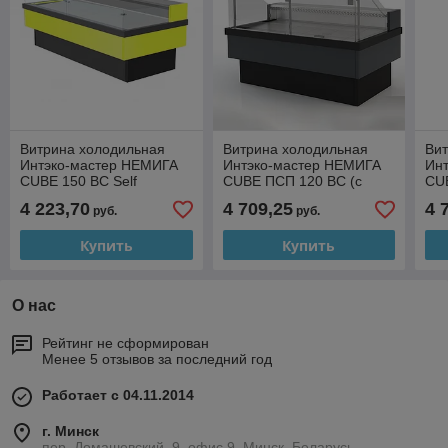
Витрина холодильная
Витрина холодильная
Ви
Интэко-мастер НЕМИГА
Интэко-мастер НЕМИГА
Ин
CUBE 150 ВС Self
CUBE ПСП 120 ВС (с
CUB
подъёмными стёклами)
4 223,70
4 709,25
4 
руб.
руб.
Купить
Купить
О нас
Рейтинг не сформирован
Менее 5 отзывов за последний год
Работает с 04.11.2014
г. Минск
пер. Домашевский, 9, офис 9, Минск, Беларусь