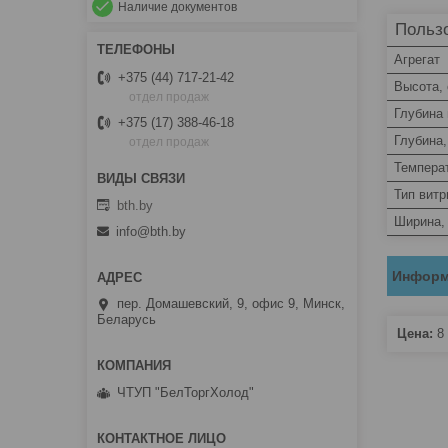
Наличие документов
Пользо
Агрегат
+375 (44) 717-21-42
Высота,
отдел продаж
Глубина
+375 (17) 388-46-18
Глубина,
отдел продаж
Темпера
Тип вит
bth.by
Ширина,
info@bth.by
Информ
пер. Домашевский, 9, офис 9, Минск,
Беларусь
Цена:
8 
ЧТУП "БелТоргХолод"