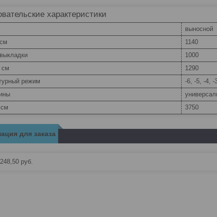
вательские характеристики
выносной
 см
1140
 выкладки
1000
 см
1290
турный режим
-6, -5, -4, -
рины
универсаль
 см
3750
ация для заказа
248,50
руб.