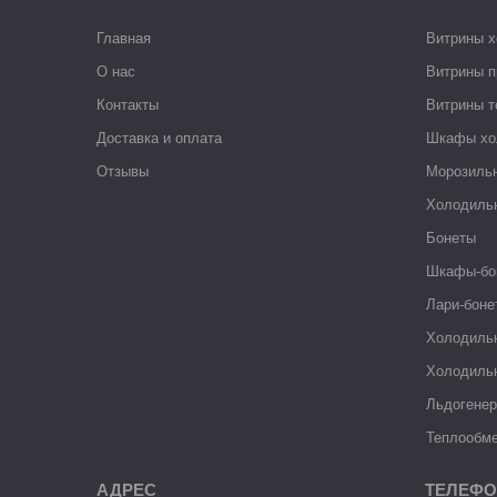
Главная
Витрины 
О нас
Витрины п
Контакты
Витрины 
Доставка и оплата
Шкафы хо
Отзывы
Морозиль
Холодиль
Бонеты
Шкафы-бо
Лари-боне
Холодиль
Холодиль
Льдогене
Теплообме