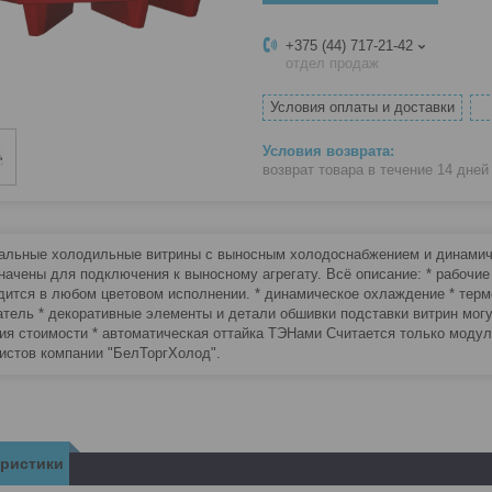
+375 (44) 717-21-42
отдел продаж
Условия оплаты и доставки
возврат товара в течение 14 дне
альные холодильные витрины с выносным холодоснабжением и динами
начены для подключения к выносному агрегату. Всё описание: * рабочи
дится в любом цветовом исполнении. * динамическое охлаждение * тер
тель * декоративные элементы и детали обшивки подставки витрин могу
ия стоимости * автоматическая оттайка ТЭНами Считается только модуль
истов компании "БелТоргХолод".
еристики