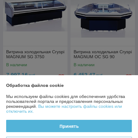
Витрина холодильная Cryspi
Витрина холодильная Cryspi
MAGNUM SG 3750
MAGNUM OC SG 90
В наличии
В наличии
7 997,16
6 452,47
руб.
руб.
8 418,06 руб.
6 792,07 руб.
Обработка файлов cookie
Купить
Купить
Мы используем файлы cookies для обеспечения удобства
пользователей портала и предоставления персональных
рекомендаций.
Вы можете настроить файлы cookies или
отключить их.
Принять