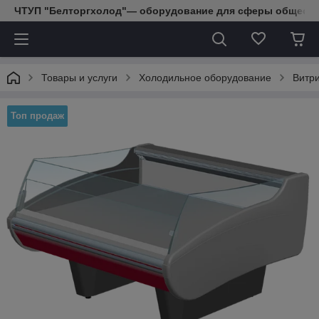
ЧТУП "Белторгхолод"— оборудование для сферы обществе
Товары и услуги
Холодильное оборудование
Витр
Топ продаж