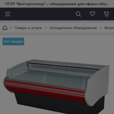
ЧТУП "Белторгхолод"— оборудование для сферы обществе
Товары и услуги
Холодильное оборудование
Витр
Хит продаж