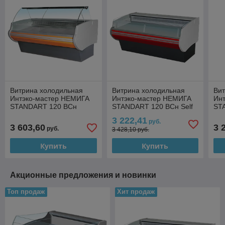
Витрина холодильная
Витрина холодильная
Ви
Интэко-мастер НЕМИГА
Интэко-мастер НЕМИГА
Ин
STANDART 120 ВСн
STANDART 120 ВСн Self
ST
(закрытое основание)
(закрытое основание)
(за
3 222,41
руб.
3 603,60
3 
руб.
3 428,10 руб.
Купить
Купить
Акционные предложения и новинки
Топ продаж
Хит продаж