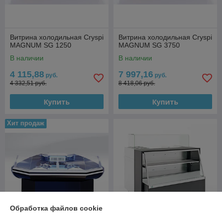
Витрина холодильная Cryspi
Витрина холодильная Cryspi
MAGNUM SG 1250
MAGNUM SG 3750
В наличии
В наличии
4 115,88
7 997,16
руб.
руб.
4 332,51 руб.
8 418,06 руб.
Купить
Купить
Хит продаж
Обработка файлов cookie