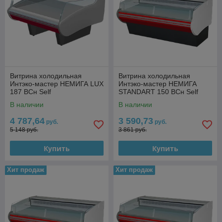
Витрина холодильная
Витрина холодильная
Интэко-мастер НЕМИГА LUX
Интэко-мастер НЕМИГА
187 ВСн Self
STANDART 150 ВСн Self
(закрытое основание)
В наличии
В наличии
4 787,64
3 590,73
руб.
руб.
5 148 руб.
3 861 руб.
Купить
Купить
Хит продаж
Хит продаж