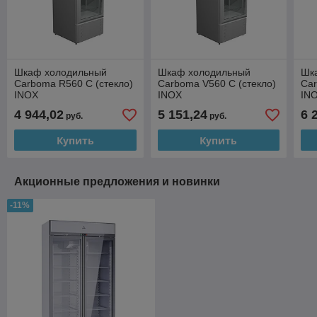
Шкаф холодильный
Шкаф холодильный
Шк
Carboma R560 С (стекло)
Carboma V560 С (стекло)
Car
INOX
INOX
IN
4 944,02
5 151,24
6 
руб.
руб.
Купить
Купить
Акционные предложения и новинки
-11%