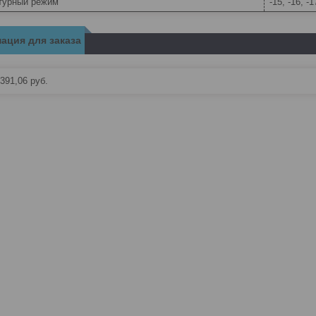
турный режим
-15, -16, -1
ация для заказа
391,06
руб.