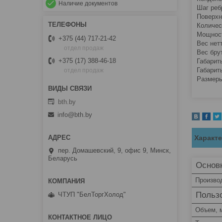
Наличие документов
Шаг реб
Поверхн
Количес
Мощност
+375 (44) 717-21-42
Вес нетт
отдел продаж
Вес брут
+375 (17) 388-46-18
Габарит
Габарит
отдел продаж
Размеры
bth.by
info@bth.by
Характ
пер. Домашевский, 9, офис 9, Минск,
Беларусь
Основ
Произво
Пользо
ЧТУП "БелТоргХолод"
Объем, 