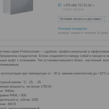
+375 (44) 717-21-42
отдел продаж
Условия оплаты и доставки
возврат товара в течение 14 дне
истема серии Professionale — удобная, профессиональная и эффективна
 Заправлена хладагентом. Блоки соединяются между собой в процессе
ьных муфт с клапанами. Тип установки внешнего блока - настенный, вну
люминиевые.
 эксплуатации при температуре от - 30 (с зимним комплектом) до +32°С 
урный режим, °С: -15... -25
яемая мощность: не более 1700 Вт
нт: R404a
равки R404, г 800
дительность, м3/час 1200
ние: 400 В
атор: медно-алюминиевый