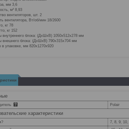
ра, мм 3,6
ость, м² 8,93
тво вентиляторов, шт. 2
ь вентилятора, Вт/об/мин 18/2600
о, кг 78
то, кг 152
ы внутреннего блока: (ДхШхВ) 1050x512x278 мм
ы внешнего блока: (ДхШхВ) 790x315x704 мм
 в упаковке, мм 820x1270x920
еристики
ные
дитель
Polair
вательские характеристики
м?
7, 8, 9, 10,