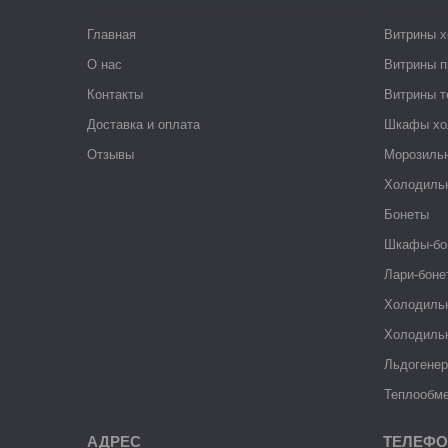
Главная
Витрины 
О нас
Витрины п
Контакты
Витрины 
Доставка и оплата
Шкафы хо
Отзывы
Морозиль
Холодиль
Бонеты
Шкафы-бо
Лари-боне
Холодиль
Холодиль
Льдогене
Теплообме