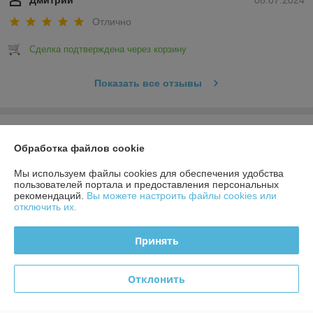
Отлично
Сделка подтверждена через корзину
Показать все отзывы
О нас
Обработка файлов cookie
Контакты
Мы используем файлы cookies для обеспечения удобства
пользователей портала и предоставления персональных
рекомендаций.
Вы можете настроить файлы cookies или
Доставка и оплата
отключить их.
График работы
Принять
Полная версия сайта
Отклонить
Политика обработки cookies