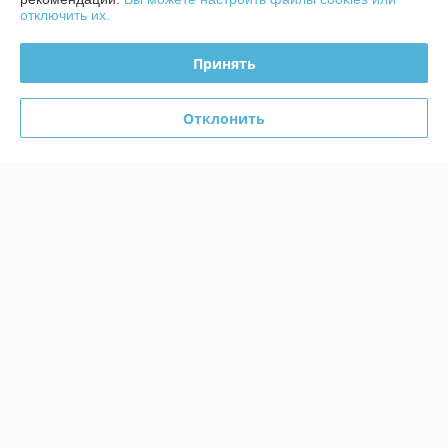
отключить их.
Контакты
Принять
Доставка и оплата
График работы
Отклонить
Полная версия сайта
Политика обработки cookies
Сайт создан на платформе Deal.by
Информация для покупателя
Юридическое лицо:
ЧТУП «БелТоргХолод»
220036, Республика Беларусь, г.Минск, пер. Домашевский, 9-9