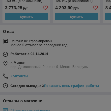
150 ВС (с боковинами)
180 ВС (с боковинами)
190
3 773,25
4 293,90
8 
руб.
руб.
Купить
Купить
О нас
Рейтинг не сформирован
Менее 5 отзывов за последний год
Работает с 04.11.2014
г. Минск
пер. Домашевский, 9, офис 9, Минск, Беларусь
Контакты
Показать весь график работы
Сегодня выходной
Отзывы о магазине
28 отзывов за всё время