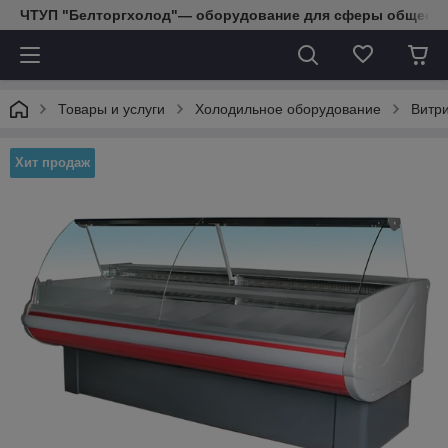
ЧТУП "Белторгхолод"— оборудование для сферы обществе
Товары и услуги
Холодильное оборудование
Витр
Хит продаж