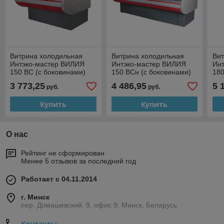
Витрина холодильная
Витрина холодильная
Ви
Интэко-мастер ВИЛИЯ
Интэко-мастер ВИЛИЯ
Ин
150 ВС (с боковинами)
150 ВСн (с боковинами)
180
3 773,25
4 486,95
5 
руб.
руб.
Купить
Купить
О нас
Рейтинг не сформирован
Менее 5 отзывов за последний год
Работает с 04.11.2014
г. Минск
пер. Домашевский, 9, офис 9, Минск, Беларусь
Контакты