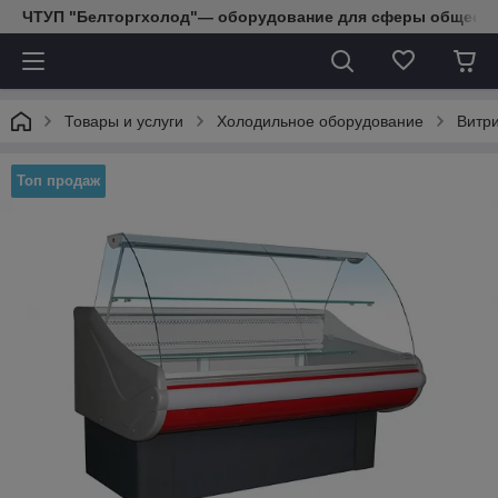
ЧТУП "Белторгхолод"— оборудование для сферы обществе
Товары и услуги
Холодильное оборудование
Витр
Топ продаж