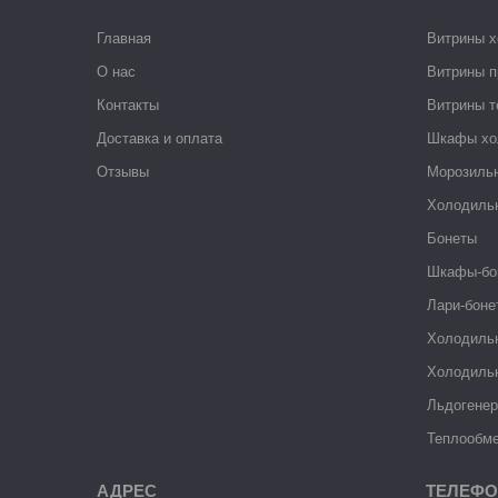
Главная
Витрины 
О нас
Витрины п
Контакты
Витрины 
Доставка и оплата
Шкафы хо
Отзывы
Морозиль
Холодиль
Бонеты
Шкафы-бо
Лари-боне
Холодиль
Холодиль
Льдогене
Теплообме