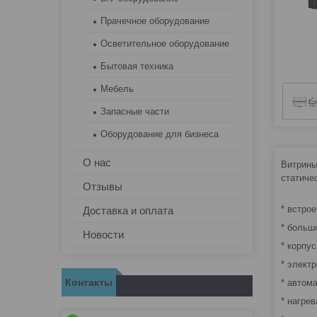
Прачечное оборудование
Осветительное оборудование
Бытовая техника
Мебель
Запасные части
Оборудование для бизнеса
О нас
Витрины
статиче
Отзывы
* встро
Доставка и оплата
* больш
Новости
* корпу
* элект
Контакты
* автом
* нагре