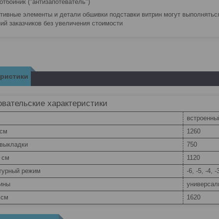
отбойник ("антизапотеватель")
ативные элементы и детали обшивки подставки витрин могут выполнятьс
ий заказчиков без увеличения стоимости
еристики
вательские характеристики
встроенны
 см
1260
 выкладки
750
 см
1120
турный режим
-6, -5, -4, -
рины
универсаль
 см
1620