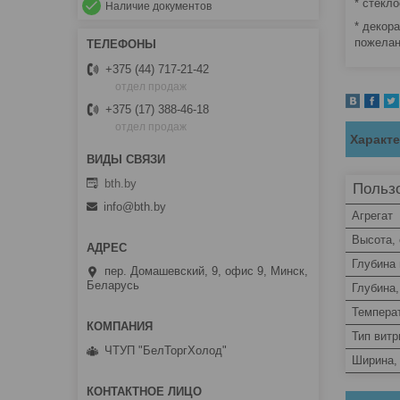
* стекло
Наличие документов
* декор
пожелан
+375 (44) 717-21-42
отдел продаж
+375 (17) 388-46-18
отдел продаж
Характ
bth.by
Пользо
info@bth.by
Агрегат
Высота,
Глубина
пер. Домашевский, 9, офис 9, Минск,
Беларусь
Глубина,
Темпера
Тип вит
ЧТУП "БелТоргХолод"
Ширина,