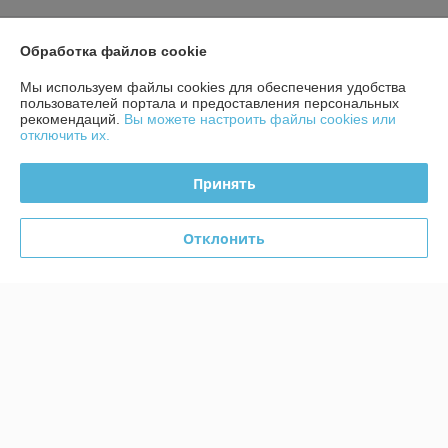
Контакты
Обработка файлов cookie
Мы используем файлы cookies для обеспечения удобства
Доставка и оплата
пользователей портала и предоставления персональных
рекомендаций.
Вы можете настроить файлы cookies или
График работы
отключить их.
Полная версия сайта
Принять
Политика обработки cookies
Отклонить
Сайт создан на платформе Deal.by
Информация для покупателя
Юридическое лицо:
ЧТУП «БелТоргХолод»