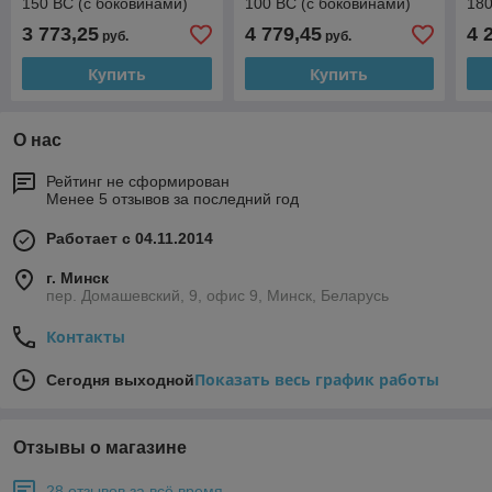
150 ВС (с боковинами)
100 ВС (с боковинами)
180
3 773,25
4 779,45
4 
руб.
руб.
Купить
Купить
О нас
Рейтинг не сформирован
Менее 5 отзывов за последний год
Работает с 04.11.2014
г. Минск
пер. Домашевский, 9, офис 9, Минск, Беларусь
Контакты
Показать весь график работы
Сегодня выходной
Отзывы о магазине
28 отзывов за всё время