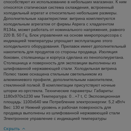
способствуют их использованию в небольших магазинах. К ним
относятся статическая система охлаждения, встроенный
холодильный агрегат и относительно небольшие размеры.
Дополнительные характеристики: витрина комплектуются
холодильным агрегатом от фирмы Aspera с хладагентом
R134a, может работать от номинального напряжения, равного
220 В, 50 Гц. Блок управления на основе микропроцессора с
индикацией температуры упрощает эксплуатацию этого
холодильного оборудования. Прилавок имеет дополнительный
накопитель для продуктов со стороны продавца. Изоляция
боковин, столешницы и корпуса сделана из пенополиуретана.
Столешница и поверхность для экспозиции выполнены из
шлифованной нержавеющей стали. Холодильная витрина
Полюс также оснащена стильным светильником из
алюминиевого профиля, дополнительным накопителем,
стеклянной полкой. В комплектации присутствуют ночные
шторки из оргстекла. Технические параметры: Габариты:
1180х970х1230 мм Температура: 0...+7 t, C Экспозиционная
площадь: 1100х640 мм Потребление электроэнергии: 5,2 кВт/ч
Вес: 130 кг Нижний уровень и рабочая поверхность для
продавца выполнены из шлифованной нержавеющей стали
Электронное управление с индикацией температуры
Скрыть