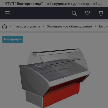
ЧТУП "Белторгхолод"— оборудование для сферы обществе
Товары и услуги
Холодильное оборудование
Витр
Топ продаж