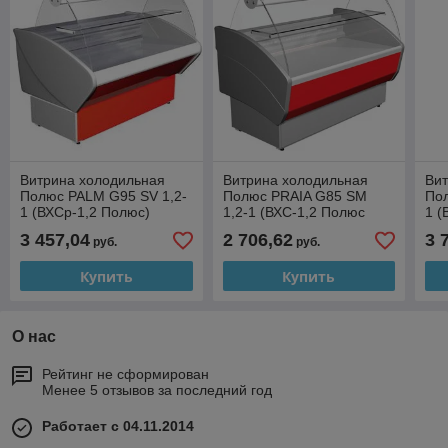
Витрина холодильная
Витрина холодильная
Ви
Полюс PALM G95 SV 1,2-
Полюс PRAIA G85 SM
По
1 (ВХСр-1,2 Полюс)
1,2-1 (ВХС-1,2 Полюс
1 (
ЭКО)
3 457,04
2 706,62
3 
руб.
руб.
Купить
Купить
О нас
Рейтинг не сформирован
Менее 5 отзывов за последний год
Работает с 04.11.2014