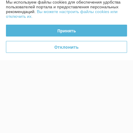
Мы используем файлы cookies для обеспечения удобства
пользователей портала и предоставления персональных
Дмитрий
08.07.2024
рекомендаций.
Вы можете настроить файлы cookies или
отключить их.
Отлично
Принять
Сделка подтверждена через корзину
Показать все отзывы
Отклонить
О нас
Контакты
Доставка и оплата
График работы
Полная версия сайта