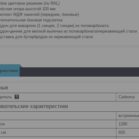
бое цветовое решение (по RAL)
лёсная опора высотой 100 мм
мплект МДФ панелей (передние, боковые)
полнительная боковая подсветка
ддон для макарони (1 секция, 2 секции) из поликарбоната
ддон-ценник для мелкой выпечки из поликарбоната/нержавеющей стали
дставка для бутербродов из нержавеющей стали
еристики
ные
дитель
Carboma
вательские характеристики
встроенны
 см
1280
 см
650