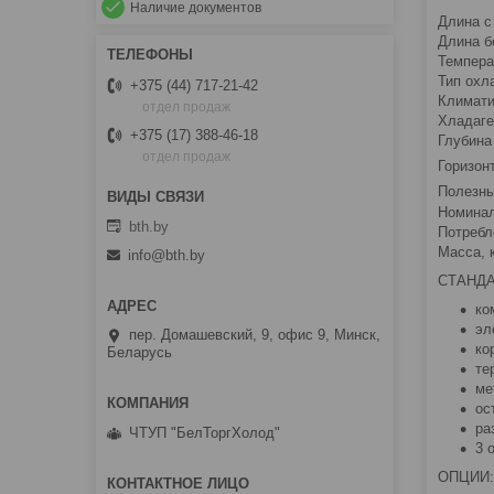
Наличие документов
Длина с
Длина б
Темпера
Тип охл
+375 (44) 717-21-42
Климати
отдел продаж
Хладаге
+375 (17) 388-46-18
Глубина
отдел продаж
Горизон
Полезны
Номинал
bth.by
Потребле
Масса, к
info@bth.by
СТАНД
ко
эл
пер. Домашевский, 9, офис 9, Минск,
ко
Беларусь
те
ме
ос
ра
ЧТУП "БелТоргХолод"
3 
ОПЦИИ: