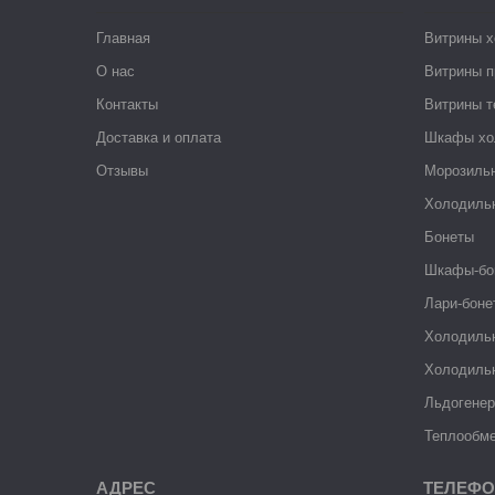
Главная
Витрины 
О нас
Витрины п
Контакты
Витрины 
Доставка и оплата
Шкафы хо
Отзывы
Морозиль
Холодиль
Бонеты
Шкафы-бо
Лари-боне
Холодиль
Холодиль
Льдогене
Теплообме