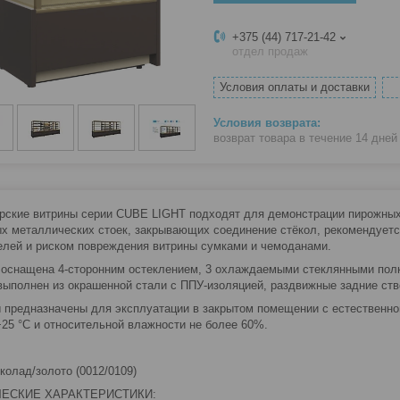
+375 (44) 717-21-42
отдел продаж
Условия оплаты и доставки
возврат товара в течение 14 дне
рские витрины серии CUBE LIGHT подходят для демонстрации пирожных,
х металлических стоек, закрывающих соединение стёкол, рекомендуетс
елей и риском повреждения витрины сумками и чемоданами.
оснащена 4-сторонним остеклением, 3 охлаждаемыми стеклянными полк
выполнен из окрашенной стали с ППУ-изоляцией, раздвижные задние ств
 предназначены для эксплуатации в закрытом помещении с естественно
+25 °C и относительной влажности не более 60%.
колад/золото (0012/0109)
ЕСКИЕ ХАРАКТЕРИСТИКИ: