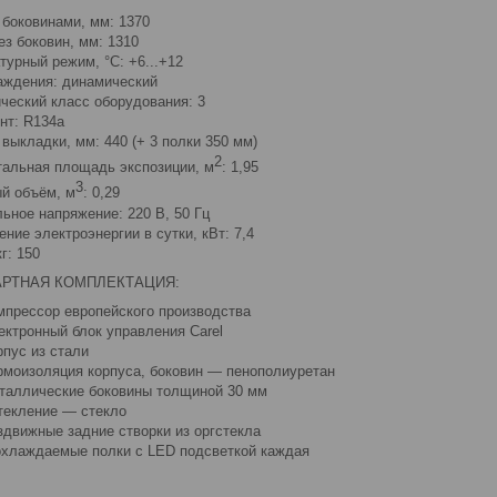
 боковинами, мм: 1370
ез боковин, мм: 1310
турный режим, °C: +6...+12
аждения: динамический
ческий класс оборудования: 3
нт: R134a
 выкладки, мм: 440 (+ 3 полки 350 мм)
2
тальная площадь экспозиции, м
: 1,95
3
й объём, м
: 0,29
ьное напряжение: 220 В, 50 Гц
ние электроэнергии в сутки, кВт: 7,4
г: 150
АРТНАЯ КОМПЛЕКТАЦИЯ:
мпрессор европейского производства
ектронный блок управления Carel
рпус из стали
рмоизоляция корпуса, боковин — пенополиуретан
таллические боковины толщиной 30 мм
текление — стекло
здвижные задние створки из оргстекла
охлаждаемые полки с LED подсветкой каждая