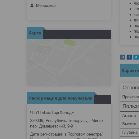
лю
Менеджер
ко
ко
до
по
по
Карта
по
Характ
Основ
Произво
Информация для покупателя
Пользо
ЧТУП «БелТоргХолод»
Агрегат
220036, Республика Беларусь, г.Минск,
Высота,
пер. Домашевский, 9-9
Глубина,
Дата регистрации в Торговом реестре/