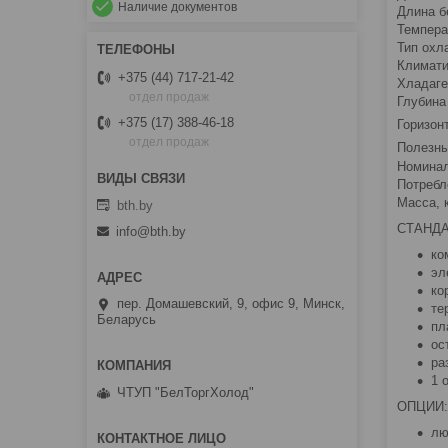
Наличие документов
Длина б
Темпера
Тип охл
Климати
+375 (44) 717-21-42
Хладаге
отдел продаж
Глубина
+375 (17) 388-46-18
Горизон
отдел продаж
Полезны
Номинал
Потребле
Масса, к
bth.by
СТАНД
info@bth.by
ко
эл
ко
пер. Домашевский, 9, офис 9, Минск,
те
Беларусь
пл
ос
ра
1 
ЧТУП "БелТоргХолод"
ОПЦИИ:
лю