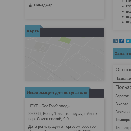
ко
Менеджер
ко
по
по
по
Карта
Характ
Основ
Произво
Пользо
Информация для покупателя
Агрегат
Высота,
ЧТУП «БелТоргХолод»
Глубина,
220036, Республика Беларусь, г.Минск,
пер. Домашевский, 9-9
Темпера
Дата регистрации в Торговом реестре/
Тип вит