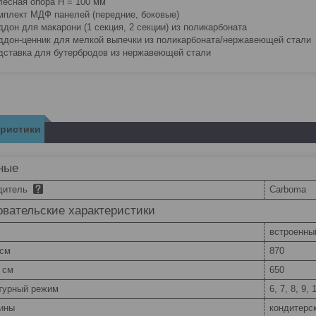
лёсная опора H = 100 мм
мплект МДФ панелей (передние, боковые)
ддон для макарони (1 секция, 2 секции) из поликарбоната
ддон-ценник для мелкой выпечки из поликарбоната/нержавеющей стали
дставка для бутербродов из нержавеющей стали
еристики
ные
дитель
Carboma
вательские характеристики
встроенны
 см
870
 см
650
турный режим
6, 7, 8, 9, 
рины
кондитерс