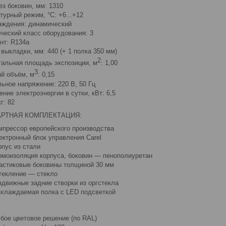
ез боковин, мм: 1310
турный режим, °C: +6...+12
аждения: динамический
ческий класс оборудования: 3
нт: R134a
 выкладки, мм: 440 (+ 1 полка 350 мм)
2
тальная площадь экспозиции, м
: 1,00
3
й объём, м
: 0,15
ьное напряжение: 220 В, 50 Гц
ние электроэнергии в сутки, кВт: 6,5
г: 82
АРТНАЯ КОМПЛЕКТАЦИЯ:
мпрессор европейского производства
ектронный блок управления Carel
рпус из стали
рмоизоляция корпуса, боковин — пенополиуретан
астиковые боковины толщиной 30 мм
текление — стекло
здвижные задние створки из оргстекла
охлаждаемая полка с LED подсветкой
бое цветовое решение (по RAL)