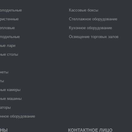
холодильные
Кассовые боксы
ристенные
Стеллажное оборудование
тепловые
Кухонное оборудование
лодильные
Освещение торговых залов
ные лари
ные столы
неты
ты
ные камеры
ные машины
раторы
нное оборудование