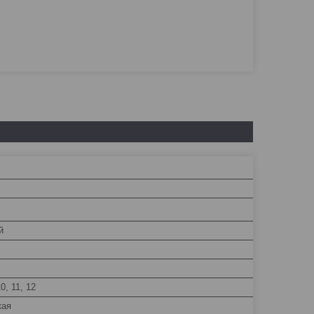
й
10, 11, 12
кая