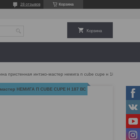
28 отзывов
Корзина
Корзина
Витрина пристенная интэко-мастер немига п cube cupe н 187 вс
-мастер НЕМИГА П CUBE CUPE Н 187 ВС