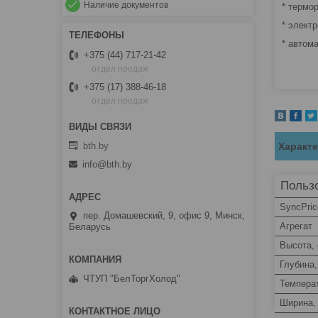
Наличие документов
* термо
* элект
* автом
+375 (44) 717-21-42
отдел продаж
+375 (17) 388-46-18
отдел продаж
bth.by
Характ
info@bth.by
Пользо
SyncPric
пер. Домашевский, 9, офис 9, Минск,
Агрегат
Беларусь
Высота,
Глубина,
ЧТУП "БелТоргХолод"
Темпера
Ширина,