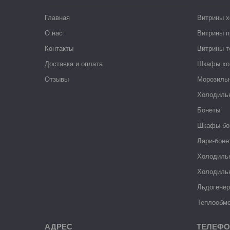
Главная
Витрины 
О нас
Витрины п
Контакты
Витрины 
Доставка и оплата
Шкафы хо
Отзывы
Морозиль
Холодиль
Бонеты
Шкафы-бо
Лари-боне
Холодиль
Холодиль
Льдогене
Теплообме