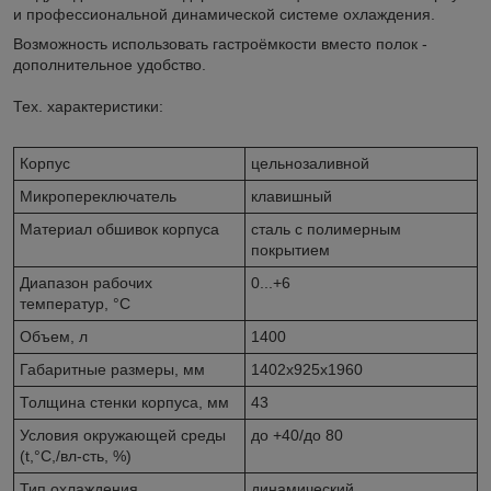
и профессиональной динамической системе охлаждения.
Возможность использовать гастроёмкости вместо полок -
дополнительное удобство.
Тех. характеристики:
Корпус
цельнозаливной
Микропереключатель
клавишный
Материал обшивок корпуса
сталь с полимерным
покрытием
Диапазон рабочих
0...+6
температур, °C
Объем, л
1400
Габаритные размеры, мм
1402х925х1960
Толщина стенки корпуса, мм
43
Условия окружающей среды
до +40/до 80
(t,°C,/вл-сть, %)
Тип охлаждения
динамический