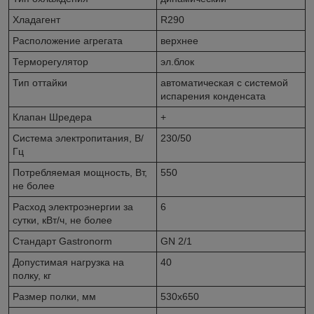
Хладагент
R290
Расположение агрегата
верхнее
Терморегулятор
эл.блок
Тип оттайки
автоматическая с системой
испарения конденсата
Клапан Шредера
+
Система электропитания, В/
230/50
Гц
Потребляемая мощность, Вт,
550
не более
Расход электроэнергии за
6
сутки, кВт/ч, не более
Стандарт Gastronorm
GN 2/1
Допустимая нагрузка на
40
полку, кг
Размер полки, мм
530x650