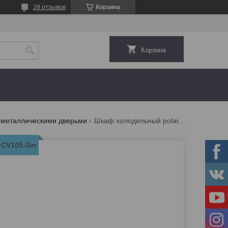
28 отзывов
Корзина
Корзина
 металлическими дверьми
Шкаф холодильный polair cv105-sm
 CV105-Sm