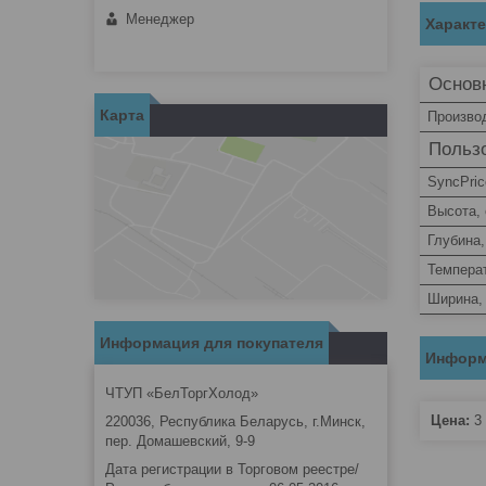
Менеджер
Характ
Основ
Карта
Произво
Пользо
SyncPric
Высота,
Глубина,
Темпера
Ширина,
Информация для покупателя
Информ
ЧТУП «БелТоргХолод»
Цена:
3 
220036, Республика Беларусь, г.Минск,
пер. Домашевский, 9-9
Дата регистрации в Торговом реестре/