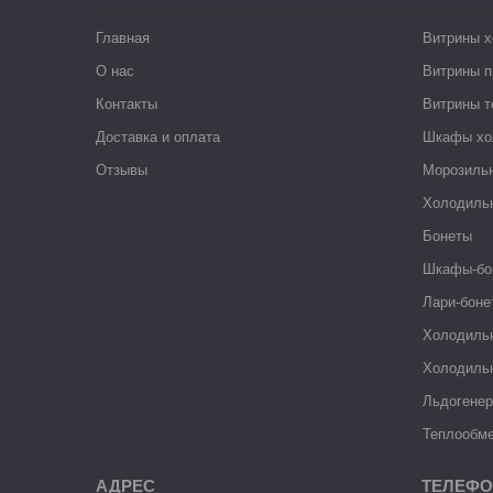
Главная
Витрины 
О нас
Витрины п
Контакты
Витрины 
Доставка и оплата
Шкафы хо
Отзывы
Морозиль
Холодиль
Бонеты
Шкафы-бо
Лари-боне
Холодиль
Холодиль
Льдогене
Теплообме