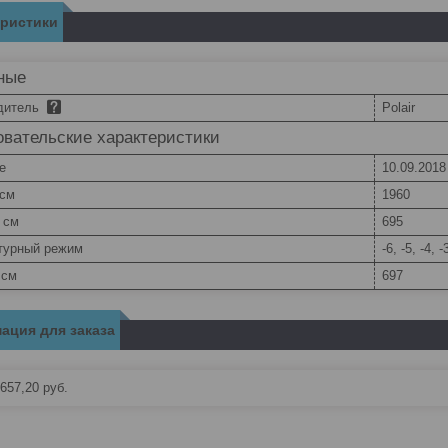
еристики
ные
дитель
Polair
вательские характеристики
e
10.09.2018
 см
1960
 см
695
турный режим
-6, -5, -4, -
 см
697
ация для заказа
657,20
руб.