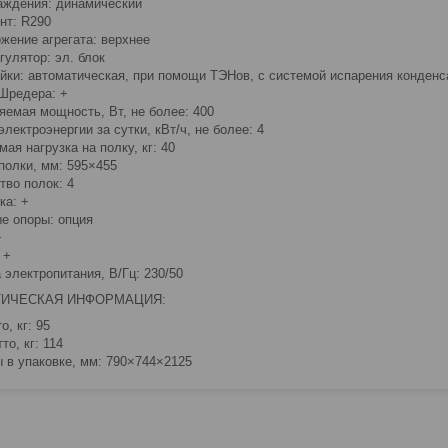
аждения: динамический
нт: R290
жение агрегата: верхнее
гулятор: эл. блок
айки: автоматическая, при помощи ТЭНов, с системой испарения конденс
Шредера: +
яемая мощность, Вт, не более: 400
лектроэнергии за сутки, кВт/ч, не более: 4
ая нагрузка на полку, кг: 40
полки, мм: 595×455
тво полок: 4
ка: +
е опоры: опция
+
 +
 электропитания, В/Гц: 230/50
ТИЧЕСКАЯ ИНФОРМАЦИЯ:
о, кг: 95
то, кг: 114
 в упаковке, мм: 790×744×2125