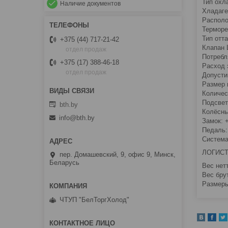
Тип охл
Наличие документов
Хладаге
Располо
Терморе
Тип отт
+375 (44) 717-21-42
Клапан 
отдел продаж
Потребл
+375 (17) 388-46-18
Расход э
отдел продаж
Допустим
Размер 
Количес
Подсвет
bth.by
Колёсны
info@bth.by
Замок: 
Педаль:
Система
ЛОГИС
пер. Домашевский, 9, офис 9, Минск,
Беларусь
Вес нетт
Вес брут
Размеры
ЧТУП "БелТоргХолод"