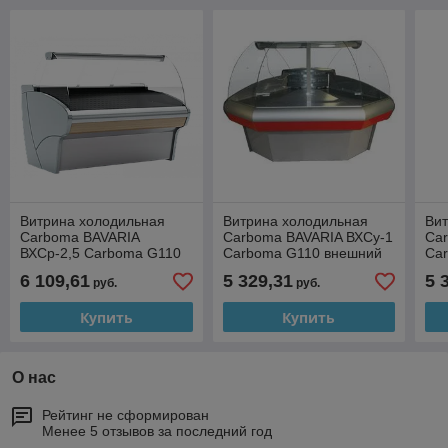
Витрина холодильная
Витрина холодильная
Ви
Carboma BAVARIA
Carboma BAVARIA ВХСу-1
Ca
ВХСр-2,5 Carboma G110
Carboma G110 внешний
Ca
(динамика) (G110 VV 2,5-
90 динамика (G110 VM-5)
вну
6 109,61
5 329,31
5 
руб.
руб.
1)
(G1
Купить
Купить
О нас
Рейтинг не сформирован
Менее 5 отзывов за последний год