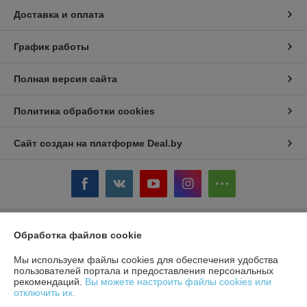
Доставка и оплата
График работы
Полная версия сайта
Политика обработки cookies
Сайт создан на платформе Deal.by
Обработка файлов cookie
Информация для покупателя
Юридическое лицо:
ЧТУП «БелТоргХолод»
Мы используем файлы cookies для обеспечения удобства
220036, Республика Беларусь, г.Минск, пер. Домашевский, 9-9
пользователей портала и предоставления персональных
рекомендаций.
Вы можете настроить файлы cookies или
Регистрационный номер ЕГР: 190859074
отключить их.