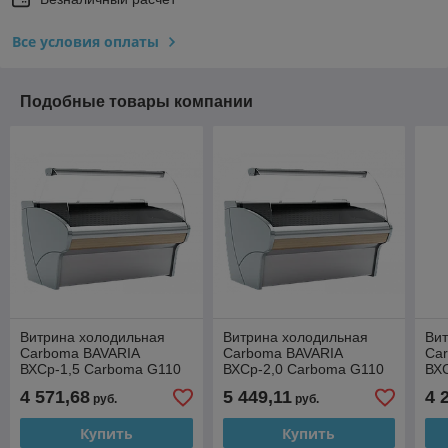
Все условия оплаты
Подобные товары компании
Витрина холодильная
Витрина холодильная
Ви
Carboma BAVARIA
Carboma BAVARIA
Ca
ВХСр-1,5 Carboma G110
ВХСр-2,0 Carboma G110
ВХ
(динамика) (G110 VV 1,5-
(динамика) (G110 VV 2,0-
(ди
4 571,68
5 449,11
4 
руб.
руб.
1)
1)
1,2
Купить
Купить