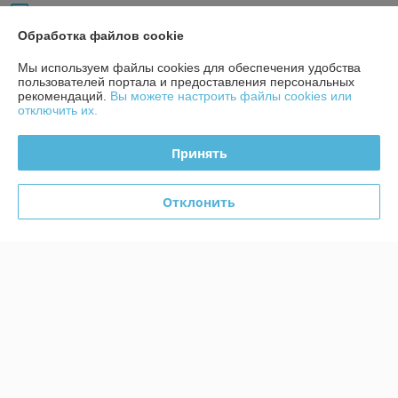
28 отзывов за всё время
Обработка файлов cookie
Покупатель
08.08.2024
Мы используем файлы cookies для обеспечения удобства
Плохо
пользователей портала и предоставления персональных
рекомендаций.
Вы можете настроить файлы cookies или
отключить их.
В наличии товара нет, минимальная сумма заказа 1000 бел руб. 
Производство работает от нескольких штук, поштучно заказать 
нельзя.
Принять
Сделка подтверждена через корзину
Отклонить
Дмитрий
08.07.2024
Отлично
Сделка подтверждена через корзину
Показать все отзывы