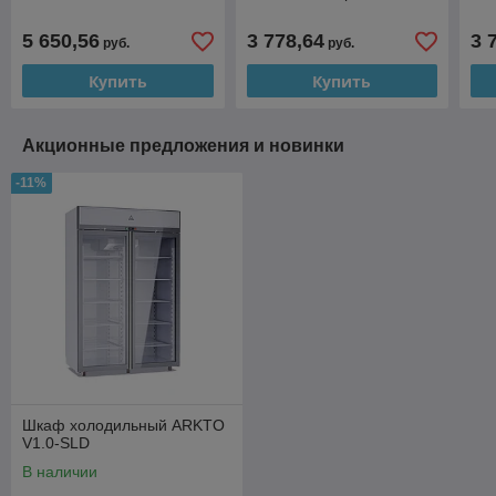
5 650,56
3 778,64
3 
руб.
руб.
Купить
Купить
Акционные предложения и новинки
-11%
Шкаф холодильный ARKTO
V1.0-SLD
В наличии