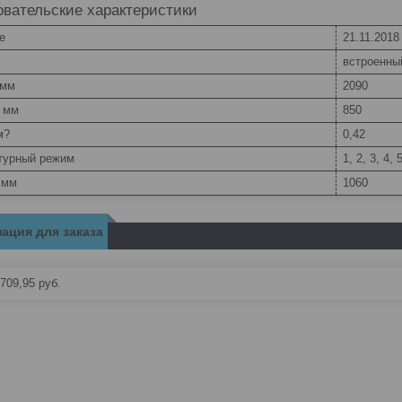
вательские характеристики
e
21.11.2018
встроенны
 мм
2090
, мм
850
м?
0,42
турный режим
1, 2, 3, 4, 
 мм
1060
ация для заказа
709,95
руб.