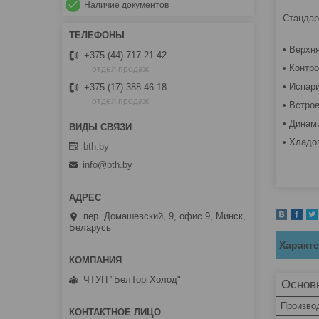
Наличие документов
Стандар
• Верхн
+375 (44) 717-21-42
• Контро
отдел продаж
• Испар
+375 (17) 388-46-18
отдел продаж
• Встро
• Динам
• Хладо
bth.by
info@bth.by
пер. Домашевский, 9, офис 9, Минск,
Беларусь
Характ
ЧТУП "БелТоргХолод"
Основ
Произво