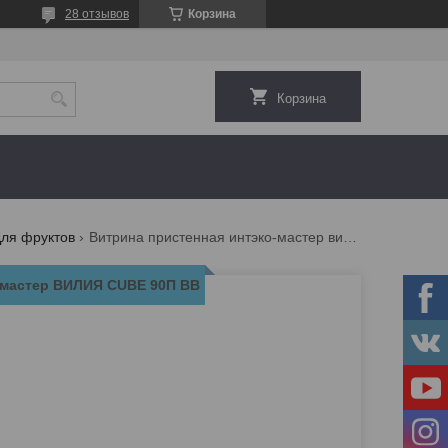
28 отзывов
Корзина
Корзина
ля фруктов
Витрина пристенная интэко-мастер вилия сube 90п вв
-мастер ВИЛИЯ СUBE 90П ВВ