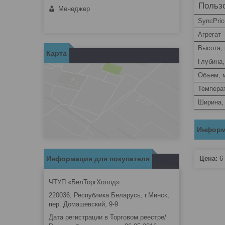
Пользо
Менеджер
SyncPric
Агрегат
Высота,
Карта
Глубина
Объем, 
Темпера
Ширина,
Информ
Информация для покупателя
Цена:
6 
ЧТУП «БелТоргХолод»
220036, Республика Беларусь, г.Минск,
пер. Домашевский, 9-9
Дата регистрации в Торговом реестре/