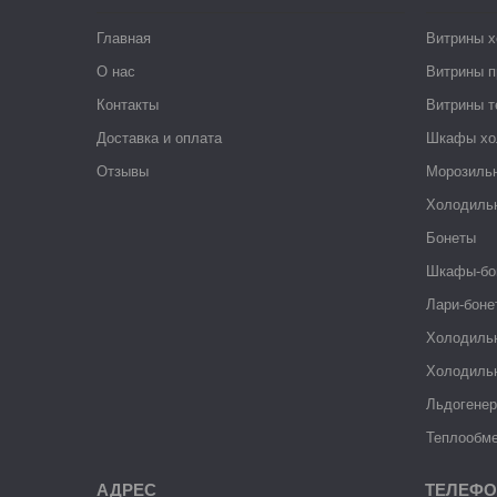
Главная
Витрины 
О нас
Витрины п
Контакты
Витрины 
Доставка и оплата
Шкафы хо
Отзывы
Морозиль
Холодиль
Бонеты
Шкафы-бо
Лари-боне
Холодиль
Холодиль
Льдогене
Теплообме