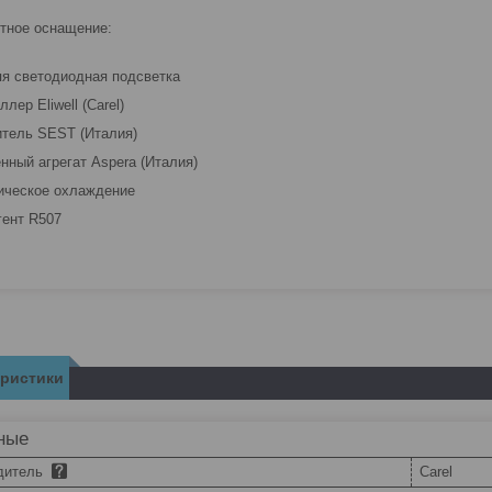
тное оснащение:
яя светодиодная подсветка
ллер Eliwell (Carel)
итель SEST (Италия)
енный агрегат Aspera (Италия)
ическое охлаждение
гент R507
еристики
ные
дитель
Carel