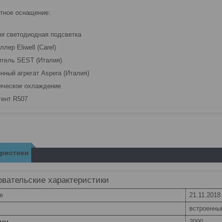
тное оснащение:
яя светодиодная подсветка
ллер Eliwell (Carel)
итель SEST (Италия)
енный агрегат Aspera (Италия)
ическое охлаждение
гент R507
еристики
вательские характеристики
e
21.11.2018
встроенны
 мм
2090