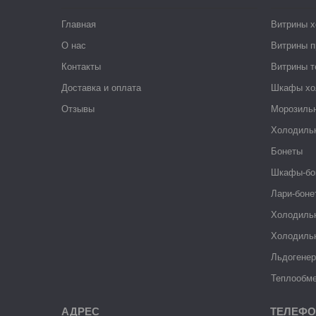
Главная
Витрины 
О нас
Витрины п
Контакты
Витрины 
Доставка и оплата
Шкафы хо
Отзывы
Морозиль
Холодиль
Бонеты
Шкафы-бо
Лари-боне
Холодиль
Холодиль
Льдогене
Теплообме