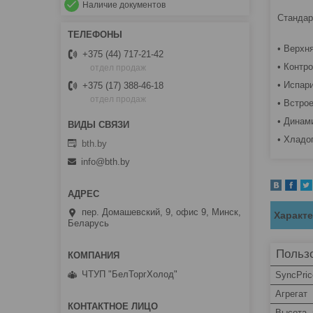
Наличие документов
Стандар
• Верхн
+375 (44) 717-21-42
• Контро
отдел продаж
• Испар
+375 (17) 388-46-18
отдел продаж
• Встро
• Динам
• Хладо
bth.by
info@bth.by
пер. Домашевский, 9, офис 9, Минск,
Характ
Беларусь
Пользо
ЧТУП "БелТоргХолод"
SyncPric
Агрегат
Высота,