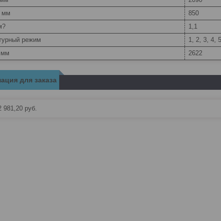
, мм
850
м?
1,1
турный режим
1, 2, 3, 4, 
 мм
2622
ация для заказа
 981,20
руб.