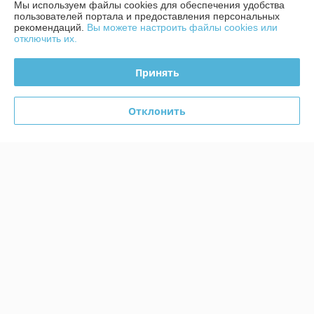
Мы используем файлы cookies для обеспечения удобства
пользователей портала и предоставления персональных
рекомендаций.
Вы можете настроить файлы cookies или
Доставка и оплата
отключить их.
График работы
Принять
Полная версия сайта
Отклонить
Политика обработки cookies
Сайт создан на платформе Deal.by
Информация для покупателя
Юридическое лицо:
ЧТУП «БелТоргХолод»
220036, Республика Беларусь, г.Минск, пер. Домашевский, 9-9
Регистрационный номер ЕГР: 190859074