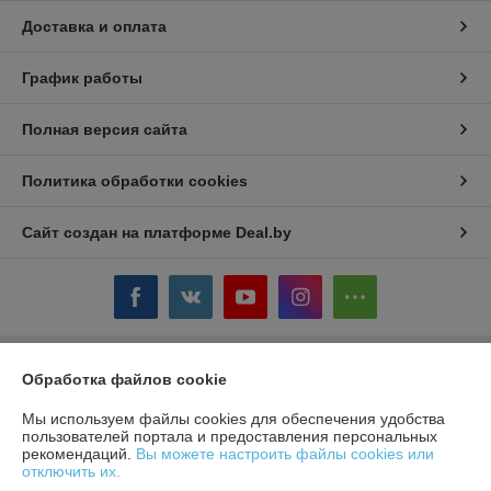
Доставка и оплата
График работы
Полная версия сайта
Политика обработки cookies
Сайт создан на платформе Deal.by
Обработка файлов cookie
Информация для покупателя
Юридическое лицо:
ЧТУП «БелТоргХолод»
Мы используем файлы cookies для обеспечения удобства
220036, Республика Беларусь, г.Минск, пер. Домашевский, 9-9
пользователей портала и предоставления персональных
рекомендаций.
Вы можете настроить файлы cookies или
Регистрационный номер ЕГР: 190859074
отключить их.