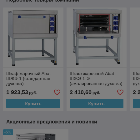
Шкаф жарочный Abat
Шкаф жарочный Abat
Шк
ШЖЭ-1 (стандартная
ШЖЭ-1-Э
ШЖ
духовка)
(эмалированная духовка)
дух
1 923,53
2 410,60
2 
руб.
руб.
Купить
Купить
Акционные предложения и новинки
-5%