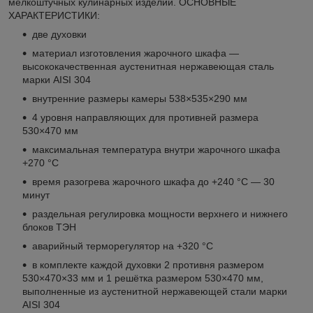
мелкоштучных кулинарных изделий. ОСНОВНЫЕ
ХАРАКТЕРИСТИКИ:
две духовки
материал изготовления жарочного шкафа —
высококачественная аустенитная нержавеющая сталь
марки AISI 304
внутренние размеры камеры 538×535×290 мм
4 уровня направляющих для противней размера
530×470 мм
максимальная температура внутри жарочного шкафа
+270 °C
время разогрева жарочного шкафа до +240 °C — 30
минут
раздельная регулировка мощности верхнего и нижнего
блоков ТЭН
аварийный терморегулятор на +320 °C
в комплекте каждой духовки 2 противня размером
530×470×33 мм и 1 решётка размером 530×470 мм,
выполненные из аустенитной нержавеющей стали марки
AISI 304