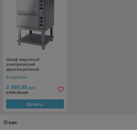
Шкаф жарочный
электрический
двухсекционный
Марихолодмаш ШЖЭ 92
В наличии
2 498,86
руб.
2 630,38 руб.
Купить
О нас
Рейтинг не сформирован