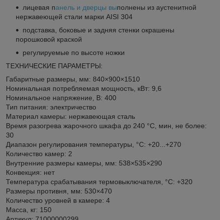
лицевая п
анель и дверцы вы
полнены из аустенитной
нержавеющей стали марки AISI 304
подставка, боковые и задняя стенки окрашены
порошковой краской
регулируемые по высоте ножки
ТЕХНИЧЕСКИЕ ПАРАМЕТРЫ:
Габаритные размеры, мм: 840×900×1510
Номинальная потребляемая мощность, кВт: 9,6
Номинальное напряжение, В: 400
Тип питания: электричество
Материал камеры: нержавеющая сталь
Время разогрева жарочного шкафа до 240 °C, мин, не более:
30
Диапазон регулирования температуры, °C: +20...+270
Количество камер: 2
Внутренние размеры камеры, мм: 538×535×290
Конвекция: нет
Температура срабатывания термовыключателя, °C: +320
Размеры противня, мм: 530×470
Количество уровней в камере: 4
Масса, кг: 150
Артикул: 71000000299