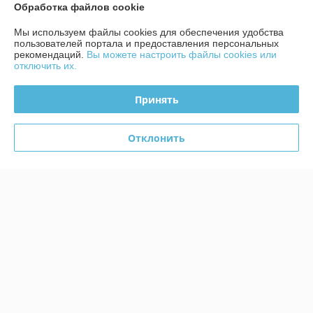
Менее 5 отзывов за последний год
Обработка файлов cookie
Работает с 04.11.2014
Мы используем файлы cookies для обеспечения удобства
пользователей портала и предоставления персональных
рекомендаций.
Вы можете настроить файлы cookies или
г. Минск
отключить их.
пер. Домашевский, 9, офис 9, Минск, Беларусь
Контакты
Принять
Показать весь график работы
Сегодня выходной
Отклонить
Отзывы о магазине
28 отзывов за всё время
Покупатель
08.08.2024
Плохо
В наличии товара нет, минимальная сумма заказа 1000 бел руб. 
Производство работает от нескольких штук, поштучно заказать 
нельзя.