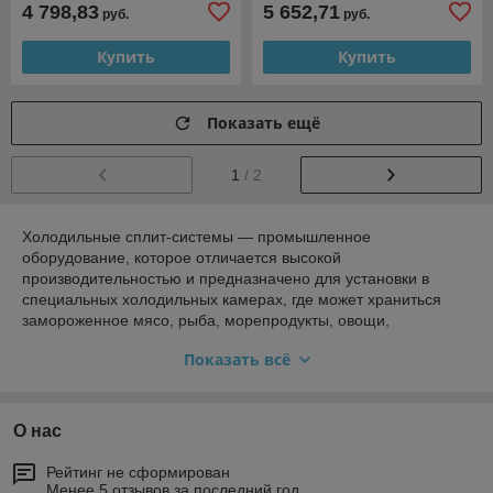
4 798,83
5 652,71
руб.
руб.
Купить
Купить
Показать ещё
1
/ 2
Холодильные сплит-системы — промышленное
оборудование, которое отличается высокой
производительностью и предназначено для установки в
специальных холодильных камерах, где может храниться
замороженное мясо, рыба, морепродукты, овощи,
полуфабрикаты и прочие продукты питания.
Показать всё
Оборудование используется для охлаждения рабочего
объема камеры и поддержания заданной температуры на
постоянном уровне. Такая техника применяется там, где
О нас
требуется длительное хранение продуктов.
Агрегаты устанавливают в отдельных специально
Рейтинг не сформирован
оборудованных помещениях или камерах. Это могут быть
Менее 5 отзывов за последний год