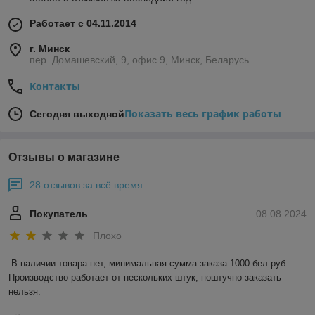
заведения общепита, предприятия пищевой
промышленности, торговые объекты, склады, оптовые и
Работает с 04.11.2014
заготовительные базы.
г. Минск
Особенности оборудования
пер. Домашевский, 9, офис 9, Минск, Беларусь
Сплит для холодильной камеры состоит из двух блоков:
Контакты
Внутренний — монтируется внутри камеры.
Показать весь график работы
Сегодня выходной
Наружный — выносится наружу.
Для соединения блоков применяется система медно-
алюминиевых трубок.
Отзывы о магазине
Блоки нагнетают внутри камеры холодный воздух, который
циркулирует по всему объему. При этом температура
28 отзывов за всё время
распределяется равномерно независимо от обслуживаемой
площади.
Покупатель
08.08.2024
Критерии выбора
Плохо
При покупке сплит-системы для холодильной камеры
В наличии товара нет, минимальная сумма заказа 1000 бел руб. 
учитывают следующие технические характеристики:
Производство работает от нескольких штук, поштучно заказать 
Температурный режим. В зависимости от модели
нельзя.
оборудование поддерживает разные температурные
режимы.