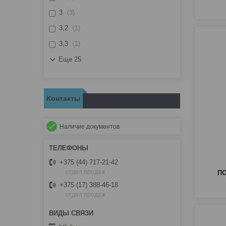
3
3
3,2
1
3,3
1
Еще 25
Контакты
Наличие документов
+375 (44) 717-21-42
отдел продаж
П
+375 (17) 388-46-18
отдел продаж