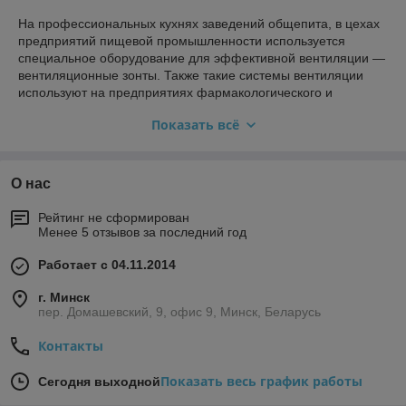
На профессиональных кухнях заведений общепита, в цехах
предприятий пищевой промышленности используется
специальное оборудование для эффективной вентиляции —
вентиляционные зонты. Также такие системы вентиляции
используют на предприятиях фармакологического и
химического производства.
Показать всё
С какими задачами справляются
промышленные вытяжки:
О нас
Отводят через систему местной вентиляции излишки
тепла и пара.
Рейтинг не сформирован
Очищают помещение от запахов, влаги, жира,
Менее 5 отзывов за последний год
копоти, гари, вредных веществ.
Работает с 04.11.2014
Вытяжные зоны из нержавеющей стали
монтируют над тепловым оборудованием:
г. Минск
пер. Домашевский, 9, офис 9, Минск, Беларусь
жарочные поверхности, кухонные плиты;
пароконвектоматы;
Контакты
фритюрницы и прочая техника.
Показать весь график работы
Сегодня выходной
Виды вентиляционных зонтов